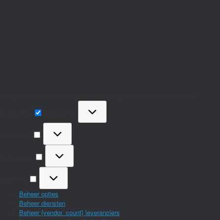
Wij gebruiken cookies om onze site en onze service te optimaliseren.
Functioneel
Functioneel
Altijd actief
Voorkeuren
Voorkeuren
Statistieken
Statistieken
Marketing
Marketing
Beheer opties
Beheer diensten
Beheer {vendor_count} leveranciers