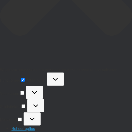
Wij gebruiken cookies om onze site en onze service te optimaliseren.
Functioneel
Functioneel
Altijd actief
Voorkeuren
Voorkeuren
Statistieken
Statistieken
Marketing
Marketing
Beheer opties